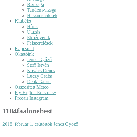
B-vizsga
Tandem-vizsga
Hasznos cikkek
Klubélet
Hírek
Utazás
Élményeink
Felszerelések
Kapcsolat
Oktatóink
Jenes Győző
Steff István
Kovács Dénes
Luczy Csaba
Deák Gábor
Összesített Meteo
Fly High – Erasmus+
Freeair Instagram
1104faalonebest
2018. február 1. csütörtök
Jenes Győző