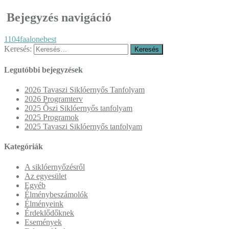
Bejegyzés navigáció
1104faalonebest
Keresés:
Legutóbbi bejegyzések
2026 Tavaszi Siklóernyős Tanfolyam
2026 Programterv
2025 Őszi Siklóernyős tanfolyam
2025 Programok
2025 Tavaszi Siklóernyős tanfolyam
Kategóriák
A siklóernyőzésről
Az egyesület
Egyéb
Élménybeszámolók
Élményeink
Érdeklődőknek
Események