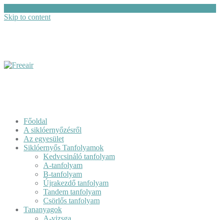
Skip to content
Főoldal
A siklóernyőzésről
Az egyesület
Siklóernyős Tanfolyamok
Kedvcsináló tanfolyam
A-tanfolyam
B-tanfolyam
Újrakezdő tanfolyam
Tandem tanfolyam
Csörlős tanfolyam
Tananyagok
A-vizsga