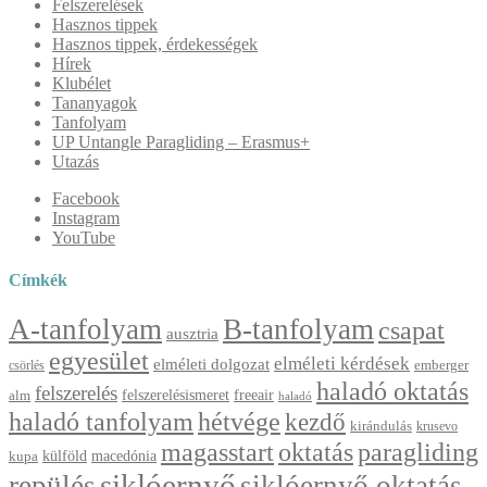
Felszerelések
Hasznos tippek
Hasznos tippek, érdekességek
Hírek
Klubélet
Tananyagok
Tanfolyam
UP Untangle Paragliding – Erasmus+
Utazás
Facebook
Instagram
YouTube
Címkék
A-tanfolyam
B-tanfolyam
csapat
ausztria
egyesület
elméleti kérdések
elméleti dolgozat
emberger
csörlés
haladó oktatás
felszerelés
felszerelésismeret
freeair
alm
haladó
haladó tanfolyam
hétvége
kezdő
kirándulás
krusevo
magasstart
oktatás
paragliding
külföld
macedónia
kupa
siklóernyő
repülés
siklóernyő oktatás