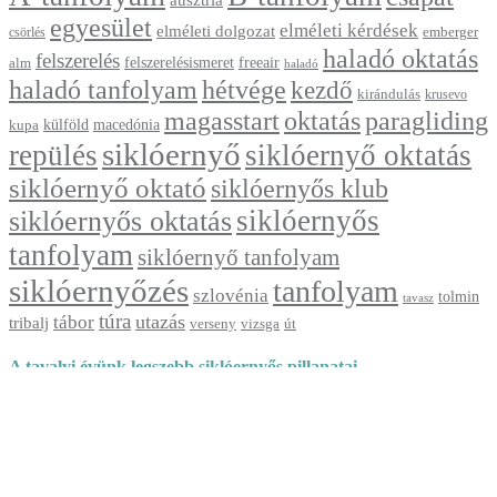
ausztria
egyesület
elméleti kérdések
elméleti dolgozat
emberger
csörlés
haladó oktatás
felszerelés
felszerelésismeret
freeair
alm
haladó
haladó tanfolyam
hétvége
kezdő
kirándulás
krusevo
magasstart
oktatás
paragliding
külföld
macedónia
kupa
siklóernyő
repülés
siklóernyő oktatás
siklóernyő oktató
siklóernyős klub
siklóernyős
siklóernyős oktatás
tanfolyam
siklóernyő tanfolyam
siklóernyőzés
tanfolyam
szlovénia
tolmin
tavasz
túra
utazás
tábor
tribalj
verseny
vizsga
út
A tavalyi évünk legszebb siklóernyős pillanatai