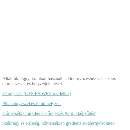
Általunk leggyakrabban használt, siklóernyőzéshez is hasznos
előrejelzések és helyzetjelentések
Előrejelzés (GFS ÉS WRF modellek)
Pillanatnyi szél és felhő helyzet
Hőmérsékleti gradiens előrejelzés (termikképződés)
Szélirány és erősség, hőmérsékleti gradiens siklóernyősöknek