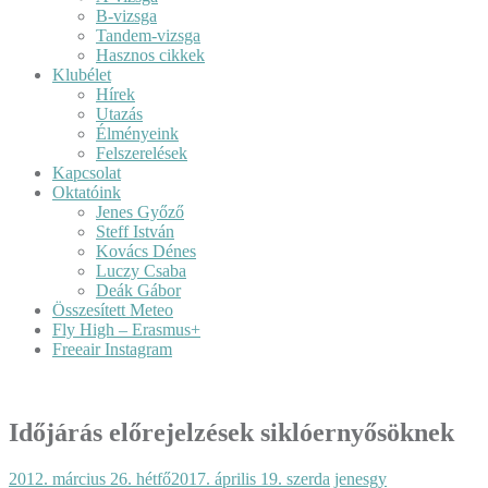
B-vizsga
Tandem-vizsga
Hasznos cikkek
Klubélet
Hírek
Utazás
Élményeink
Felszerelések
Kapcsolat
Oktatóink
Jenes Győző
Steff István
Kovács Dénes
Luczy Csaba
Deák Gábor
Összesített Meteo
Fly High – Erasmus+
Freeair Instagram
Időjárás előrejelzések siklóernyősöknek
2012. március 26. hétfő
2017. április 19. szerda
jenesgy