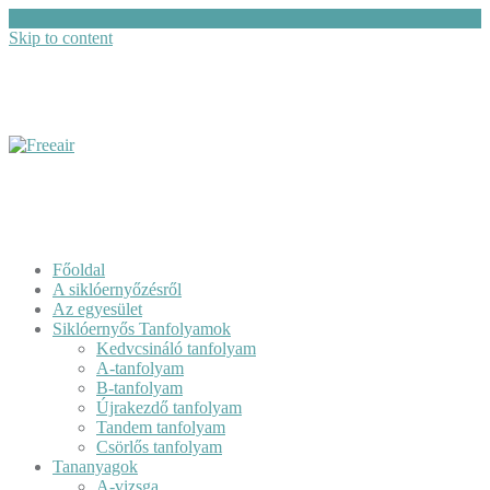
Skip to content
Főoldal
A siklóernyőzésről
Az egyesület
Siklóernyős Tanfolyamok
Kedvcsináló tanfolyam
A-tanfolyam
B-tanfolyam
Újrakezdő tanfolyam
Tandem tanfolyam
Csörlős tanfolyam
Tananyagok
A-vizsga