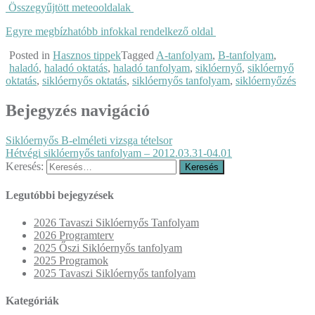
Összegyűjtött meteooldalak
Egyre megbízhatóbb infokkal rendelkező oldal
Posted in
Hasznos tippek
Tagged
A-tanfolyam
,
B-tanfolyam
,
haladó
,
haladó oktatás
,
haladó tanfolyam
,
siklóernyő
,
siklóernyő
oktatás
,
siklóernyős oktatás
,
siklóernyős tanfolyam
,
siklóernyőzés
Bejegyzés navigáció
Siklóernyős B-elméleti vizsga tételsor
Hétvégi siklóernyős tanfolyam – 2012.03.31-04.01
Keresés:
Legutóbbi bejegyzések
2026 Tavaszi Siklóernyős Tanfolyam
2026 Programterv
2025 Őszi Siklóernyős tanfolyam
2025 Programok
2025 Tavaszi Siklóernyős tanfolyam
Kategóriák