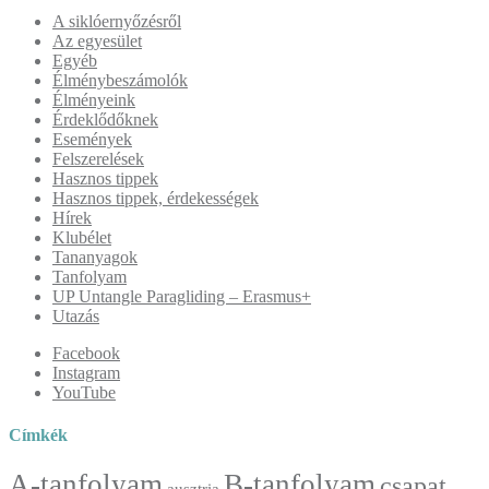
A siklóernyőzésről
Az egyesület
Egyéb
Élménybeszámolók
Élményeink
Érdeklődőknek
Események
Felszerelések
Hasznos tippek
Hasznos tippek, érdekességek
Hírek
Klubélet
Tananyagok
Tanfolyam
UP Untangle Paragliding – Erasmus+
Utazás
Facebook
Instagram
YouTube
Címkék
A-tanfolyam
B-tanfolyam
csapat