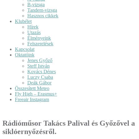
B-vizsga
Tandem-vizsga
Hasznos cikkek
Klubélet
Hírek
Utazás
Élményeink
Felszerelések
Kapcsolat
Oktatóink
Jenes Győző
Steff István
Kovács Dénes
Luczy Csaba
Deák Gábor
Összesített Meteo
Fly High – Erasmus+
Freeair Instagram
Rádióműsor Takács Palival és Győzővel a
siklóernyőzésről.