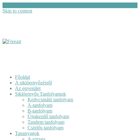
Skip to content
Főoldal
A siklóernyőzésről
Az egyesület
Siklóernyős Tanfolyamok
Kedvcsináló tanfolyam
A-tanfolyam
B-tanfolyam
Újrakezdő tanfolyam
Tandem tanfolyam
Csörlős tanfolyam
Tananyagok
A-vizsga