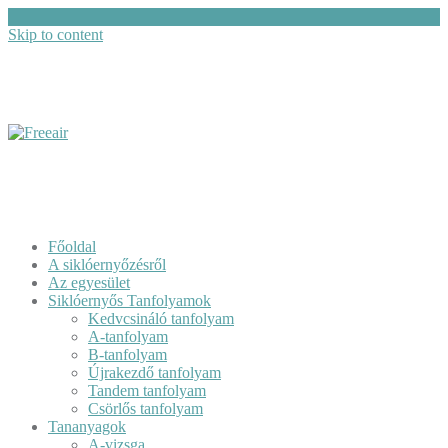
Skip to content
Főoldal
A siklóernyőzésről
Az egyesület
Siklóernyős Tanfolyamok
Kedvcsináló tanfolyam
A-tanfolyam
B-tanfolyam
Újrakezdő tanfolyam
Tandem tanfolyam
Csörlős tanfolyam
Tananyagok
A-vizsga