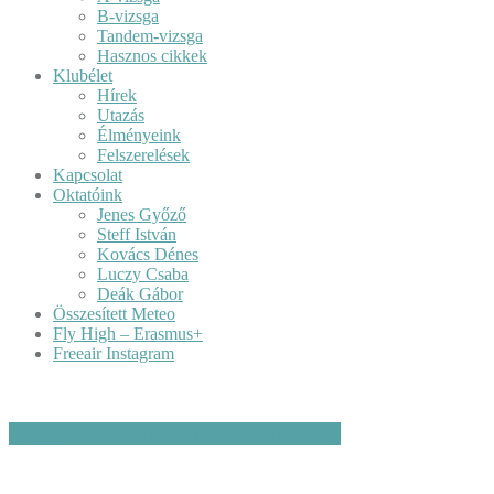
B-vizsga
Tandem-vizsga
Hasznos cikkek
Klubélet
Hírek
Utazás
Élményeink
Felszerelések
Kapcsolat
Oktatóink
Jenes Győző
Steff István
Kovács Dénes
Luczy Csaba
Deák Gábor
Összesített Meteo
Fly High – Erasmus+
Freeair Instagram
2026 Tavaszi Siklóernyős Tanfolyam